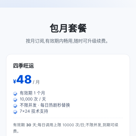
包月套餐
按月订阅,有效期内畅用,随时可升级续费。
四季旺运
48
¥
/ 月
有效期
1
个月
10,000 次 / 天
不限并发 · 每日热剧秒替换
7×24 技术支持
有效期
30
天;每日调用上限 10000 次/日;不限并发,到期可续
费。