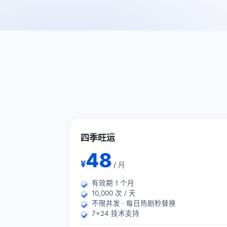
四季旺运
48
¥
/ 月
有效期
1
个月
10,000 次 / 天
不限并发 · 每日热剧秒替换
7×24 技术支持