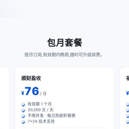
包月套餐
按月订阅,有效期内畅用,随时可升级续费。
顺财盈收
76
¥
¥
/ 月
有效期
1
个月
30,000 次 / 天
不限并发 · 每日热剧秒替换
7×24 技术支持