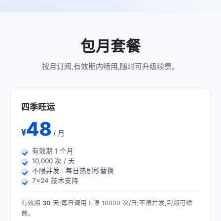
包月套餐
按月订阅,有效期内畅用,随时可升级续费。
四季旺运
48
¥
/ 月
有效期
1
个月
10,000 次 / 天
不限并发 · 每日热剧秒替换
7×24 技术支持
有效期
30
天;每日调用上限 10000 次/日;不限并发,到期可续
费。