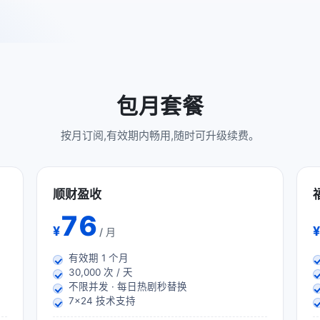
包月套餐
按月订阅,有效期内畅用,随时可升级续费。
顺财盈收
76
¥
¥
/ 月
有效期
1
个月
30,000 次 / 天
不限并发 · 每日热剧秒替换
7×24 技术支持