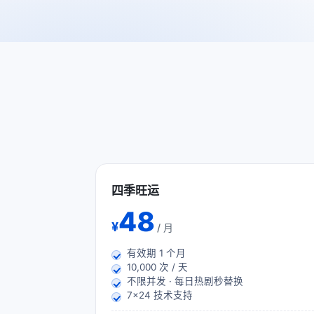
四季旺运
48
¥
/ 月
有效期
1
个月
10,000 次 / 天
不限并发 · 每日热剧秒替换
7×24 技术支持