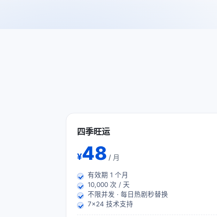
四季旺运
48
¥
/ 月
有效期
1
个月
10,000 次 / 天
不限并发 · 每日热剧秒替换
7×24 技术支持