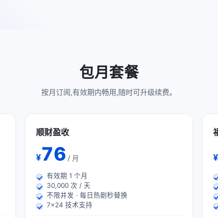
包月套餐
按月订阅,有效期内畅用,随时可升级续费。
顺财盈收
76
¥
¥
/ 月
有效期
1
个月
30,000 次 / 天
不限并发 · 每日热剧秒替换
7×24 技术支持