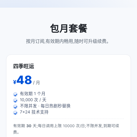
包月套餐
按月订阅,有效期内畅用,随时可升级续费。
四季旺运
48
¥
/ 月
有效期
1
个月
10,000 次 / 天
不限并发 · 每日热剧秒替换
7×24 技术支持
有效期
30
天;每日调用上限 10000 次/日;不限并发,到期可续
费。