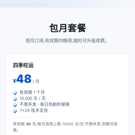
包月套餐
按月订阅,有效期内畅用,随时可升级续费。
四季旺运
48
¥
/ 月
有效期
1
个月
10,000 次 / 天
不限并发 · 每日热剧秒替换
7×24 技术支持
有效期
30
天;每日调用上限 10000 次/日;不限并发,到期可续
费。