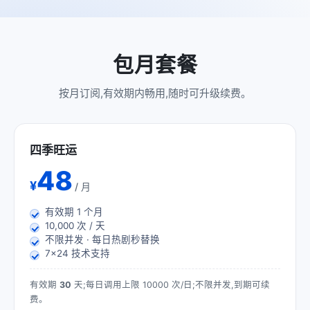
包月套餐
按月订阅,有效期内畅用,随时可升级续费。
四季旺运
48
¥
/ 月
有效期
1
个月
10,000 次 / 天
不限并发 · 每日热剧秒替换
7×24 技术支持
有效期
30
天;每日调用上限 10000 次/日;不限并发,到期可续
费。